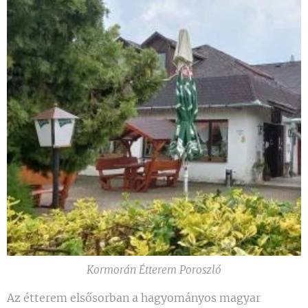
Kormorán Étterem Poroszló
Az étterem elsősorban a hagyományos magyar