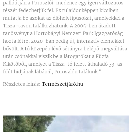
pallóútján a Poroszlói-medence egy igen változatos
részét fedezhetjük fel. Ez tulajdonképpen kicsiben
mutatja be azokat az élőhelytípusokat, amelyekkel a
Tisza-tavon találkozhatunk. A 2005-ben átadott
tanösvényt a Hortobágyi Nemzeti Park Igazgatóság
hozta létre, 2020-ban pedig új, interaktív elemekkel
bővült. A tó közepén lévő sétányra belépő megváltása
után csónakkal viszik be a látogatókat a Fűzfa
Kikötőből, amelyet a Tisza-tó felett áthaladó 33-as
főút hídjának lábánál, Poroszlón találunk."
Részletes leírás:
Természetjáró.hu