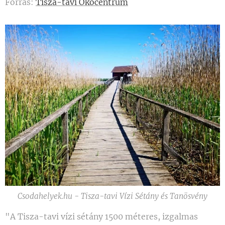
Forrás:
Tisza-tavi Ökocentrum
Csodahelyek.hu - Tisza-tavi Vízi Sétány és Tanösvény
"A Tisza-tavi vízi sétány 1500 méteres, izgalmas