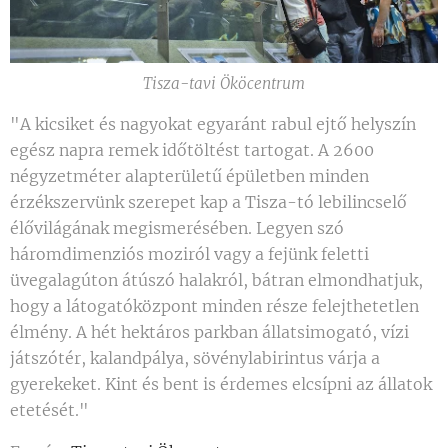
Tisza-tavi Ököcentrum
"A kicsiket és nagyokat egyaránt rabul ejtő helyszín
egész napra remek időtöltést tartogat. A 2600
négyzetméter alapterületű épületben minden
érzékszervünk szerepet kap a Tisza-tó lebilincselő
élővilágának megismerésében. Legyen szó
háromdimenziós moziról vagy a fejünk feletti
üvegalagúton átúszó halakról, bátran elmondhatjuk,
hogy a látogatóközpont minden része felejthetetlen
élmény. A hét hektáros parkban állatsimogató, vízi
játszótér, kalandpálya, sövénylabirintus várja a
gyerekeket. Kint és bent is érdemes elcsípni az állatok
etetését."