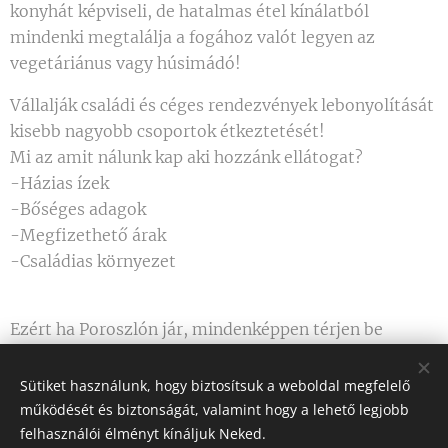
konyhát képviseli, de hatalmas étel kínálatból
mindenki megtalálja a fogához valót legyen az
vegetáriánus vagy húsimádó!
Vállalják családi és céges rendezvények lebonyolítását
kisebb nagyobb csoportok étkeztetését!
Mi az amit nálunk kap aki hozzánk ellátogat?
-Házias ízek
-Bőséges adagok
-Megfizethető árak
-Családias környezet
Ezért ha Poroszlón jár, mindenképpen térjen be
hozzánk!
Sütiket használunk, hogy biztosítsuk a weboldal megfelelő
Kormorán Étterem weboldal
működését és biztonságát, valamint hogy a lehető legjobb
felhasználói élményt kínáljuk Neked.