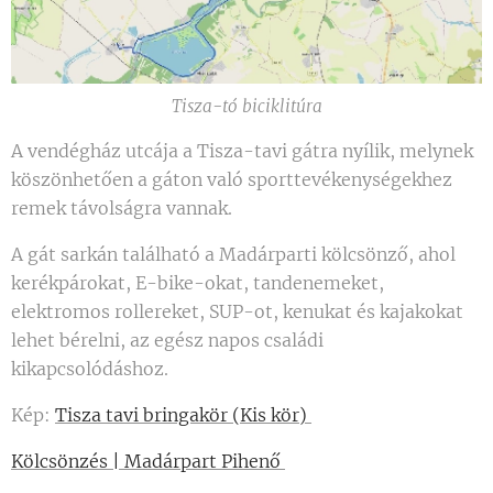
Tisza-tó biciklitúra
A vendégház utcája a Tisza-tavi gátra nyílik, melynek
köszönhetően a gáton való sporttevékenységekhez
remek távolságra vannak.
A gát sarkán található a Madárparti kölcsönző, ahol
kerékpárokat, E-bike-okat, tandenemeket,
elektromos rollereket, SUP-ot, kenukat és kajakokat
lehet bérelni, az egész napos családi
kikapcsolódáshoz.
Kép:
Tisza tavi bringakör (Kis kör)
Kölcsönzés | Madárpart Pihenő